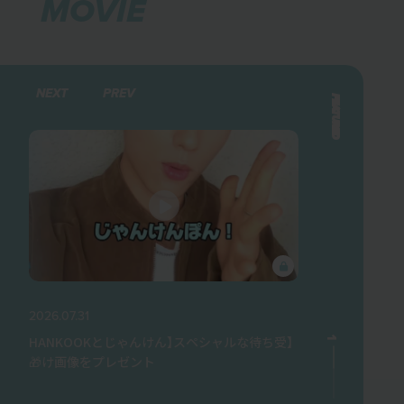
MOVIE
NEXT
PREV
FEATURED
2026.07.31
2026.04.13
記念
【HANKOOKとじゃんけん】スペシャルな待ち受
1
1
と
け画像をプレゼント🎁