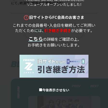
にて、終演後、特典会の実施が決定！
リニューアルオープンいたしました！
旧サイトからFC会員のお客さま
これまでの会員番号・入会日を継続してご利用い
ただくためには、
引き継ぎ手続き
が必要です。
VIEW MORE
こちら
の詳細をご確認の上、
お手続きをお願いいたします。
BLOG
PREV
NEXT
FEATURED
今後表示させない