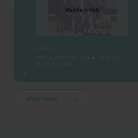
2025.09.10
20
1
1
ント＠ららぽーと
TRENDZ JAPAN MEET & GREET 2025『あつま
TR
れ!! SPORTZ DAY』
3
3
VIEW MORE